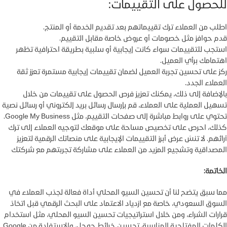
للحصول على التقييمات:
اطلب من العملاء ترك تقييماتهم بعد تقديم الخدمة أو المنتج.
قدم حوافز مثل خصومات أو عروض خاصة مقابل التقييم.
استجب للتقييمات سواء كانت إيجابية أو سلبية بطريقة احترافية تظهر
اهتمامك برأي العميل.
ركز على تحسين تجربة العميل لضمان تقييمات إيجابية مستمرة تعزز ثقة
العملاء الجدد.
بالإضافة إلى ذلك، يمكنك تعزيز فرص الحصول على تقييمات من خلال
تسهيل العملية على العملاء، قم بإرسال رسائل بريد إلكتروني أو رسائل نصية
تحتوي على روابط مباشرة إلى صفحات التقييم، مثل Google My Business.
كذلك، احرص على تخصيص مساحة على موقعك لتوجيه العملاء إلى ترك
آرائهم. لا تنسَ عرض أبرز التقييمات الإيجابية على منصاتك الرقمية لتعزيز
المصداقية وتشجيع المزيد من العملاء على مشاركة تجربتهم مع شركتك
الخاتمة:
مما سبق يتضح لنا أن تحسين السيو المحلي أداة فعالة لجذب العملاء في
السوق السعودي، خاصة مع ازدياد الاعتماد على البحث الرقمي قبل اتخاذ
قرارات الشراء، ومن خلال استراتيجيات تحسين السيو المحلي، مثل استخدام
الكلمات المفتاحية المناسبة، تحسين خرائط جوجل، والاستفادة من Google