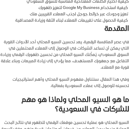
كيفية اختيار الكلمات المفتاحية المناسبة للسوق السعودي
كيفية استخدام Google My Business لتعزيز ظهورك
تعزيز وجودك عبر خرائط جوجل لجذب العملاء القريبين منك
كيفية الحصول على تقييمات العملاء لبناء الثقة وزيادة المصداقية
المقدمة
في عصر المنافسة الرقمية، يعد تحسين السيو المحلي أحد الأدوات القوية
التي يمكن أن تساعد الشركات في الوصول إلى العملاء المحتملين في
السوق السعودي، يُمكّنك السيو المحلي من تحسين ظهورك الرقمي وزيادة
التفاعل مع جمهورك المستهدف، مما يؤدي إلى زيادة المبيعات وبناء علاقة
قوية مع العملاء.
وفي هذا المقال، سنتناول مفهوم السيو المحلي وأهم استراتيجيات
تحسينه للوصول إلى عملاء السعودية بفعالية.
ما هو السيو المحلي ولماذا هو مهم
للشركات في السعودية؟
السيو المحلي هو عملية تحسين موقعك الرقمي للظهور في نتائج البحث
المحلية عندما يبحث العملاء عن خدمات أو منتجات قريبة منهم، وفي السوق