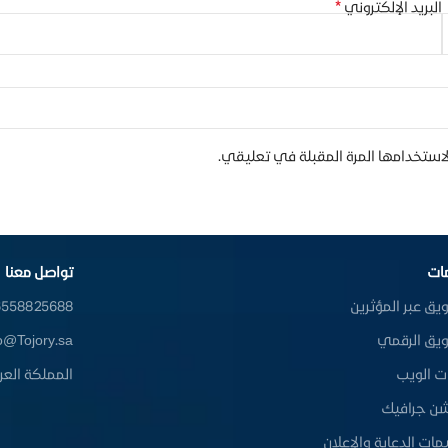
*
البريد الإلكتروني
استخدامها المرة المقبلة في تعليقي.
ات
تواصل معنا
يق عبر المؤثرين
558825688+
يق الرقمي
o@Tojory.sa
ت الويب
المملكة العر
شن جرافيك
ات الدعاية والإعلان