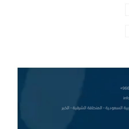
966
inf
بية السعودية - المنطقة الشرقية - الخبر