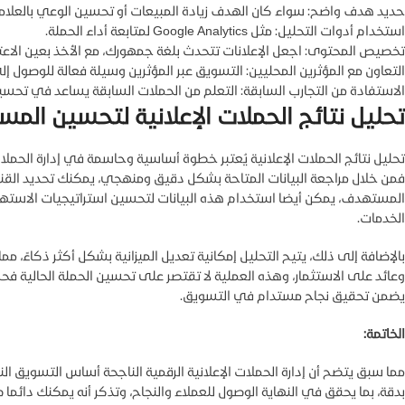
حديد هدف واضح: سواء كان الهدف زيادة المبيعات أو تحسين الوعي بالعلامة
linkedin
استخدام أدوات التحليل: مثل Google Analytics لمتابعة أداء الحملة.
تخصيص المحتوى: اجعل الإعلانات تتحدث بلغة جمهورك، مع الأخذ بعين الاعتبار
Snapchat
التعاون مع المؤثرين المحليين: التسويق عبر المؤثرين وسيلة فعالة للوصول
الاستفادة من التجارب السابقة: التعلم من الحملات السابقة يساعد في تحسي
TikTok
تحليل نتائج الحملات الإعلانية لتحسين المس
تحليل نتائج الحملات الإعلانية يُعتبر خطوة أساسية وحاسمة في إدارة الحم
فمن خلال مراجعة البيانات المتاحة بشكل دقيق ومنهجي، يمكنك تحديد القن
المستهدف، يمكن أيضا استخدام هذه البيانات لتحسين استراتيجيات الاستهداف
الخدمات.
بالإضافة إلى ذلك، يتيح التحليل إمكانية تعديل الميزانية بشكل أكثر ذكاءً، 
وعائد على الاستثمار، وهذه العملية لا تقتصر على تحسين الحملة الحالية فح
يضمن تحقيق نجاح مستدام في التسويق.
الخاتمة:
مما سبق يتضح أن إدارة الحملات الإعلانية الرقمية الناجحة أساس التسويق ال
بدقة، بما يحقق في النهاية الوصول للعملاء والنجاح، وتذكر أنه يمكنك دائ