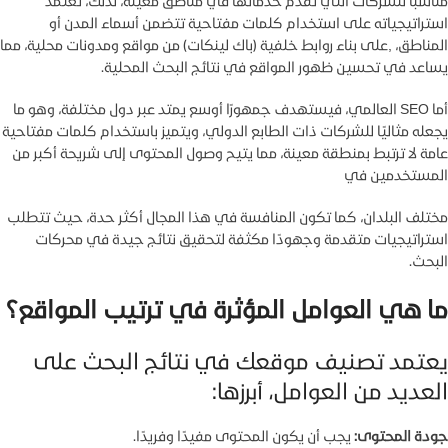
مناسبًا للشركات التي تقدم خدماتها في مناطق معينة، لذلك، تعتمد
استراتيجياته على استخدام كلمات مفتاحية تتضمن أسماء المدن أو
المناطق، ,على بناء روابط خلفية (باك لينكات) من مواقع ومدونات محلية، مما
يساعد في تحسين ظهور المواقع في نتائج البحث المحلية.
أما SEO العالمي، فيستهدف جمهورًا أوسع يمتد عبر دول مختلفة، وهو ما
يجعله مثاليًا للشركات ذات الطابع الدولي، ويتميز باستخدام كلمات مفتاحية
عامة لا ترتبط بمنطقة معينة، مما يتيح وصول المحتوى إلى شريحة أكبر من
المستخدمين في
مختلف البلدان، كما تكون المنافسة في هذا المجال أكثر حدة، حيث تتطلب
استراتيجيات متقدمة وجهودًا مكثفة لتحقيق نتائج جيدة في محركات
البحث.
ما هي العوامل المؤثرة في ترتيب المواقع؟
يعتمد تصنيف موقعك في نتائج البحث على
العديد من العوامل، أبرزها:
جودة المحتوى:
يجب أن يكون المحتوى مفيدًا وفريدًا.