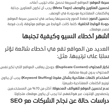
سرعة الموقع:
المواقع السريعة تحصل على ترتيب أعلى.
تحسين العناوين والوصف (Meta Tags):
يجب أن تكون العناوين جذابة
والكلمات المفتاحية موجودة في الوصف.
ت
حسين الصور:
ضغط الصور وتحسينها يساعد في تحسين سرعة الموقع.
جودة الروابط الخلفية:
كلما كانت الروابط من مواقع موثوقة، زادت فرصة
تصدر موقعك.
أشهر أخطاء السيو وكيفية تجنبها
العديد من المواقع تقع في أخطاء شائعة تؤثر
سلبًا على ترتيبها، مثل:
تكرار المحتوى (Duplicate Content):
جوجل يعاقب المواقع التي تكرر نفس
المحتوى بدون قيمة مضافة.
استخدام كلمات مفتاحية بشكل مفرط (Keyword Stuffing):
يجب أن يكون
توزيع الكلمات المفتاحية طبيعيًا.
عدم تحسين الموقع للهواتف المحمولة:
أكثر من 70% من المستخدمين
يتصفحون الإنترنت عبر هواتفهم، لذا يجب أن يكون موقعك متجاوبًا.
دراسات حالة عن نجاح الشركات مع SEO