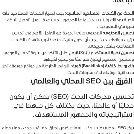
البحث عن الكلمات المفتاحية المناسبة:
يجب اختيار الكلمات المفتاحية ذات
الصلة بمجالك والتي يبحث عنها الجمهور المستهدف، مثل “أفضل شركة
سيو في السعودية”.
تحسين المحتوى:
المحتوى عالي الجودة هو العامل الأهم في تحسين
ترتيب موقعك، حيث يجب أن يكون مفيدًا، متجددًا، ويستهدف الكلمات
المفتاحية بشكل طبيعي.
تحسين تجربة المستخدم (UX/UI):
من خلال التأكد من سرعة تحميل الموقع،
وتحسين التصميم ليكون متوافقًا مع جميع الأجهزة.
بناء روابط خلفية (Backlinks) قوية:
الروابط الخارجية من مواقع موثوقة تعزز
مصداقية موقعك لدى محركات البحث.
الفرق بين SEO المحلي والعالمي
تحسين محركات البحث (SEO) يمكن أن يكون
محليًا أو عالميًا، حيث يختلف كل منهما في
استراتيجياته والجمهور المستهدف.
يركز SEO المحلي على جذب العملاء ضمن نطاق جغرافي محدد، مما يجعله