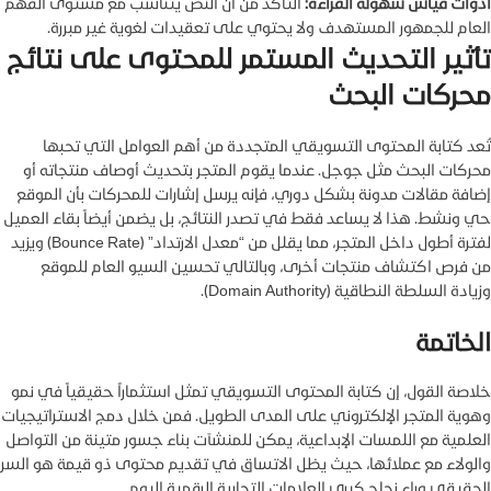
أدوات قياس سهولة القراءة:
التأكد من أن النص يتناسب مع مستوى الفهم
العام للجمهور المستهدف ولا يحتوي على تعقيدات لغوية غير مبررة.
تأثير التحديث المستمر للمحتوى على نتائج
محركات البحث
تُعد كتابة المحتوى التسويقي المتجددة من أهم العوامل التي تحبها
محركات البحث مثل جوجل. عندما يقوم المتجر بتحديث أوصاف منتجاته أو
إضافة مقالات مدونة بشكل دوري، فإنه يرسل إشارات للمحركات بأن الموقع
حي ونشط. هذا لا يساعد فقط في تصدر النتائج، بل يضمن أيضاً بقاء العميل
لفترة أطول داخل المتجر، مما يقلل من “معدل الارتداد” (Bounce Rate) ويزيد
من فرص اكتشاف منتجات أخرى، وبالتالي تحسين السيو العام للموقع
وزيادة السلطة النطاقية (Domain Authority).
الخاتمة
خلاصة القول، إن كتابة المحتوى التسويقي تمثل استثماراً حقيقياً في نمو
وهوية المتجر الإلكتروني على المدى الطويل. فمن خلال دمج الاستراتيجيات
العلمية مع اللمسات الإبداعية، يمكن للمنشآت بناء جسور متينة من التواصل
والولاء مع عملائها، حيث يظل الاتساق في تقديم محتوى ذو قيمة هو السر
الحقيقي وراء نجاح كبرى العلامات التجارية الرقمية اليوم.