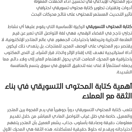
دور المحتوى الإبداعي في تحسين أداء الحملات الممولة
أدوات وتقنيات تطوير كتابة محتوى تسويقي احترافي
تأثير التحديث المستمر للمحتوى على نتائج محركات البحث
كتابة المحتوى التسويقي
الركيزة الأساسية التي يقوم عليها أي نشاط
تجاري ناجح في الفضاء الرقمي، فهي لغة التواصل التي تعبر عن قيم
العلامة التجارية وتربطها باحتياجات الجمهور. في عالم المتاجر الإلكترونية، لا
يقتصر دور المحتوى على الوصف المجرد للمنتجات، بل يتعدى ذلك ليكون
أداة استراتيجية تهدف إلى إقناع الزائر واتخاذ قرار الشراء. إن النص المكتوب
باحترافية هو المحرك الصامت الذي يحول الاهتمام العابر إلى ولاء دائم، مما
يجعله استثماراً لا غنى عنه لتحقيق التفوق في سوق يتسم بالمنافسة
الشديدة.
أهمية كتابة المحتوى التسويقي في بناء
الثقة مع العملاء
تلعب كتابة المحتوى التسويقي دوراً جوهرياً في ردم الفجوة بين المتجر
والعميل، خاصة في ظل غياب التواصل المادي المباشر. من خلال تقديم
معلومات دقيقة وصادقة بأسلوب جذاب، يشعر العميل بأن المتجر يتفهم
احتياجاته ويقدم له حلولاً حقيقية لمشكلاته. هذه الثقة هي المحرك الأول