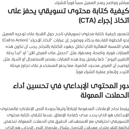
مباشر وواضح يمنح العميل سبباً قوياً للشراء.
كيفية كتابة محتوى تسويقي يحفز على
اتخاذ إجراء (CTA)
تتمحور كيفية كتابة محتوى تسويقي ناجح حول القدرة على توجيه العميل
نحو الخطوة القادمة بذكاء ووضوح. إن عبارات “اتخاذ الإجراء” (Call to Action)
هي اللمسة النهائية التي تكلل جهود الكتابة بالنجاح. يجب أن تكون هذه
العبارات قوية، واضحة، ومحفزة، مثل “احصل على العرض الآن” أو “ابدأ رحلة
التغيير اليوم”. كما يفضل ربط هذه العبارات بعنصر الاستعجال أو الندرة، مثل
توضيح أن العرض محدود الكمية، مما يحفز المستخدم على تجاوز مرحلة
التردد وإتمام عملية الشراء فوراً.
دور المحتوى الإبداعي في تحسين أداء
الحملات الممولة
يرتبط نجاح الإعلانات المدفوعة ارتباطاً وثيقاً بجودة النص الإعلاني؛ فالمحتوى
الإبداعي هو الذي يحدد مدى كفاءة الإنفاق. عندما تلتقي كتابة محتوى
التسويقي احترافي مع الاستهداف الدقيق في الحملات الممولة، تنخفض
تكلفة النقر وتزداد معدلات التحويل بشكل ملحوظ. النص الجذاب هو الذي