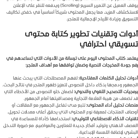
يوقف العميل عن التمرير السريع (Scrolling) ويدفعه للنقر على الإعلان
لاستكشاف المزيد، مما يجعل المحتوى شريكاً أساسياً في خفض تكاليف
التسويق وزيادة الأرباح الإجمالية للمتجر.
أدوات وتقنيات تطوير كتابة محتوى
تسويقي احترافي
يعتمد كتاب المحتوى اليوم على ترسانة من الأدوات التي تساعدهم في
رفع جودة المخرجات النصية وضمان توافقها مع أهداف المتجر:
أدوات تحليل الكلمات المفتاحية:
لفهم المصطلحات التي يبحث عنها
الجمهور ودمجها بذكاء داخل النصوص لتعزيز ظهور المتجر في نتائج البحث.
برمجيات التصحيح اللغوي والنحوي:
لضمان خلو النصوص من الأخطاء التي
قد تضعف من هيبة العلامة التجارية ومصداقيتها أمام الجمهور.
منصات تحليل أداء المحتوى:
تتبع مدى تفاعل الجمهور مع المقالات أو
أوصاف المنتجات لمعرفة نوع المحتوى الذي يحقق أعلى معدلات تحويل.
تقنيات الذكاء الاصطناعي التوليدي:
استخدامها كأداة للمساعدة في
العصف الذهني وتوليد أفكار جديدة للعناوين والمواضيع، مع ضرورة التدخل
البشري لإضافة اللمسة الإبداعية.