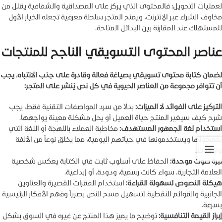
لعمليات التحويل؛ فالمحتوى الذي يركز على المصداقية والشفافية يقلل من
مخاوف الشراء عبر الإنترنت، ويمنح المتجر سلطة معرفية تجعله الخيار الأول
للمستهلك عند المقارنة بين البدائل المتاحة.
عناصر المحتوى التسويقي الناجح للمنتجات
لضمان كتابة محتوى تسويقي بصياغة فعالة وقادرة على جذب الانتباه، يجب
أن تتوافر مجموعة من العناصر الحيوية في كل نص يُنشر على المتجر:
التركيز على الفوائد لا الميزات:
بدلاً من سرد المواصفات التقنية فقط، يجب
شرح كيف سيغير المنتج حياة العميل أو يحل مشكلة معينة يواجهها.
استخدام لغة الجمهور المستهدف:
مخاطبة العملاء باللهجة أو اللغة التي
يفهمونها ويستخدمونها في حياتهم اليومية، مما يخلق نوعاً من الألفة
والارتباط.
نبرة صوت موحدة:
الحفاظ على أسلوب ثابت في الكتابة يعكس شخصية
العلامة التجارية، سواء كانت رسمية، ودودة، أو إبداعية.
هيكلة النصوص لسهولة القراءة:
استخدام الفقرات القصيرة والعناوين
الجانبية والقوائم النقطية لتسهيل مسح النص بصرياً وفهم الأفكار الرئيسية
بسرعة.
إبراز القيمة التنافسية:
توضيح ما يميز هذا المنتج عن غيره في السوق بشكل