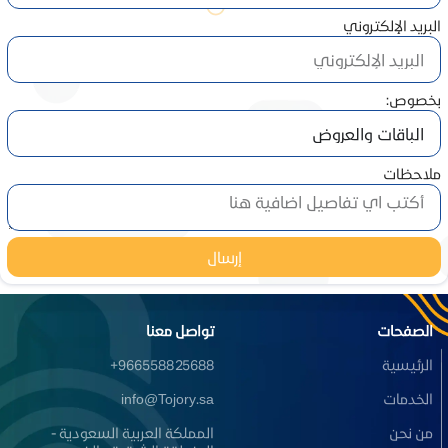
البريد الإلكتروني
بخصوص:
ملاحظات
إرسال
الصفحات
تواصل معنا
الرئيسية
966558825688+
الخدمات
info@Tojory.sa
من نحن
المملكة العربية السعودية -