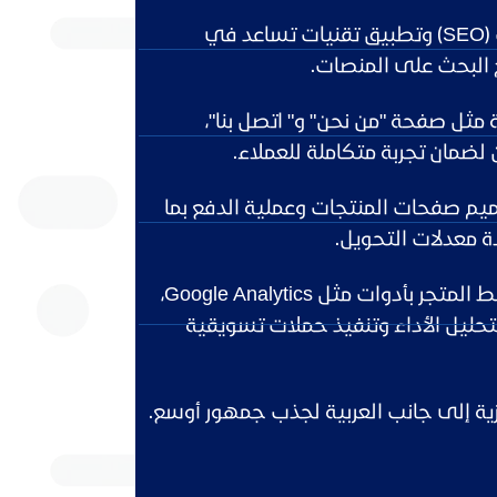
تهيئة لتحسين محركات البحث (SEO) وتطبيق تقنيات تساعد في
 البحث على المنصات.
 مثل صفحة "من نحن" و" اتصل بنا"،
مان تجربة متكاملة للعملاء.
م صفحات المنتجات وعملية الدفع بما
 معدلات التحويل.
التكامل مع أدوات التسويق وربط المتجر بأدوات مثل Google Analytics،
سبوك بيكسل، Mailchimp لتحليل الأداء وتنفيذ حملات تسويقية
يزية إلى جانب العربية لجذب جمهور أوسع.