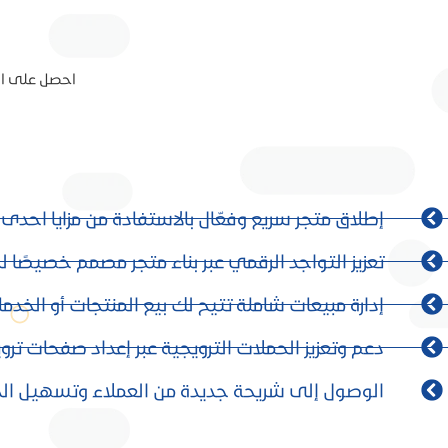
احصل على است
إطلاق متجر سريع وفعّال بالاستفادة من مزايا احد
تعزيز التواجد الرقمي عبر بناء متجر مصمم خصيصًا ل
إدارة مبيعات شاملة تتيح لك بيع المنتجات أو الخد
دعم وتعزيز الحملات الترويجية عبر إعداد صفحات تر
الوصول إلى شريحة جديدة من العملاء وتسهيل الدخ