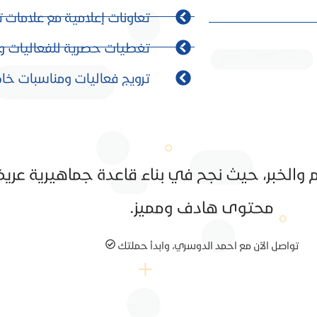
تعاونات إعلامية مع علامات ت
تغطيات حصرية للفعاليات وا
ترويج فعاليات ومناسبات خا
مام والخبر، حيث نجح في بناء قاعدة جماهيرية عر
محتوى هادف ومميز.
تواصل الآن مع احمد الدوسري، وابدأ حملتك